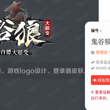
编号：
鬼谷狼
由
管理员
登录器
html5 di
模板预
※
重要提醒
自行承担