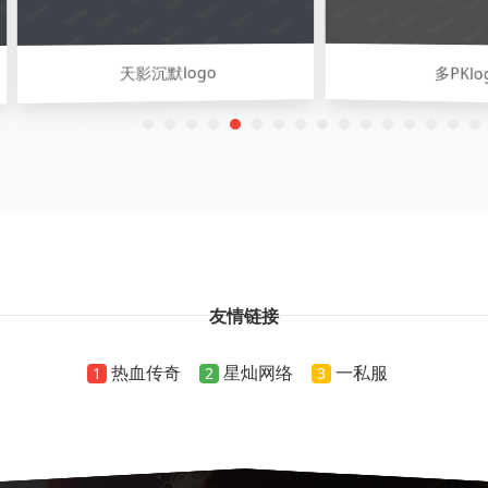
天影沉默logo
多PKlogo
友情链接
热血传奇
星灿网络
一私服
1
2
3