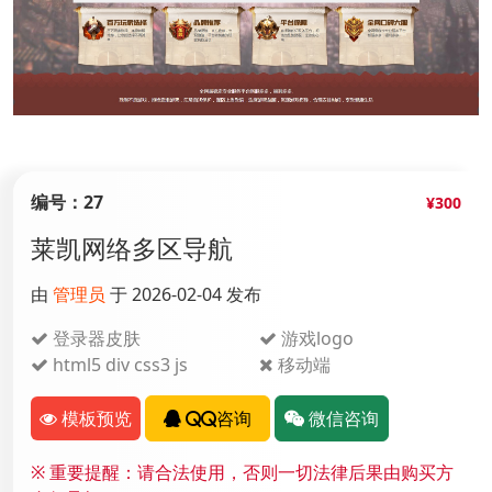
编号：27
¥300
莱凯网络多区导航
由
管理员
于 2026-02-04 发布
登录器皮肤
游戏logo
html5 div css3 js
移动端
模板预览
QQ咨询
微信咨询
※
重要提醒：请合法使用，否则一切法律后果由购买方