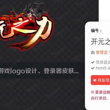
编号：
开元之
由
管理员
登录器
html5 di
模板预
※
重要提醒
自行承担