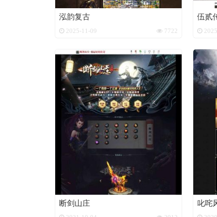
泓韵复古
伍贰
2025-11-09
7722
2025
断剑山庄
叱咤风
2021-10-04
2912
2020