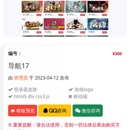
编号：
¥300
导航17
由
管理员
于 2023-04-12 发布
登录器皮肤
游戏logo
html5 div css3 js
移动端
模板预览
QQ咨询
微信咨询
※
重要提醒：请合法使用，否则一切法律后果由购买方